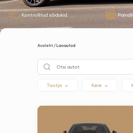
Kontrollitud sõidukid
Paindl
Avaleht
/
Laoautod
Tootja
Kere
Kabrio
Luukp
Sedaa