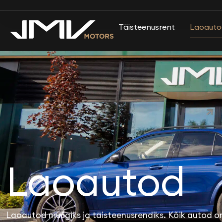
Täisteenusrent
Laoauto
Laoautod
Laoautod müügiks ja täisteenusrendiks. Kõik autod on 