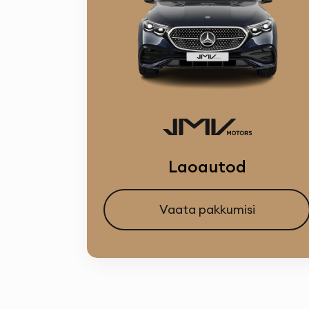
Maast
Univer
Laoautod
Vaata pakkumisi