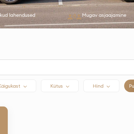
ikud lahendused
Mugav asjaajamine
Käigukast
Kütus
Hind
P
lett
ära
n