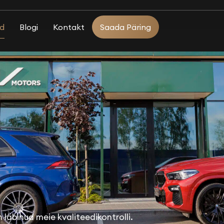
d
Blogi
Kontakt
Saada Päring
läbinud meie kvaliteedikontrolli.