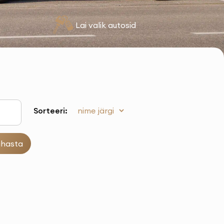
Lai valik autosid
Sorteeri:
uhasta