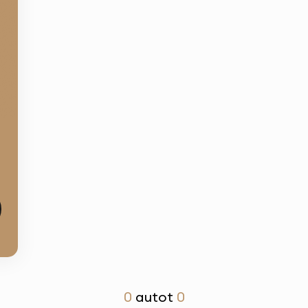
ur
saal
0
autot
0