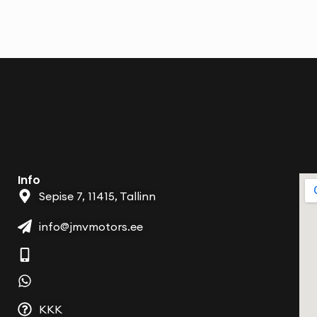
Info
Sepise 7, 11415, Tallinn
info@jmvmotors.ee
KKK