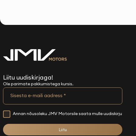
Liitu uudiskirjaga!
Ole parimate pakkumistega kursis.
Sisesta e-maili aadress
*
Annan nõusoleku JMV Motorsile saata mulle uudiskirju